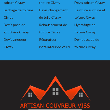
toiture Civray
toiture Civray
Devis toiture Civray
Bâchage de toiture
Devis changement
Peinture sur tuile et
Civray
de tuile Civray
toiture Civray
Devis pose de
Rehaussement de
Hydrofuge de
gouttière Civray
toiture Civray
toiture Civray
Devis zingueur
Réparateur
Démoussage de
Civray
installateur de velux
toiture Civray