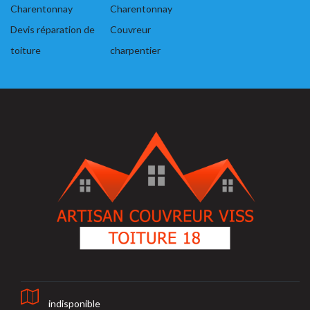
Charentonnay
Charentonnay
Devis réparation de
Couvreur
toiture
charpentier
indisponible