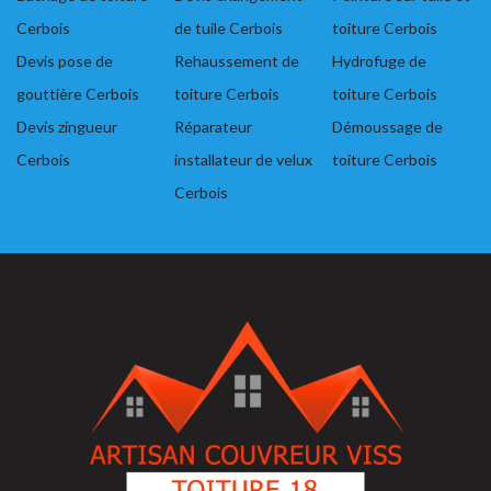
Cerbois
de tuile Cerbois
toiture Cerbois
Devis pose de
Rehaussement de
Hydrofuge de
gouttière Cerbois
toiture Cerbois
toiture Cerbois
Devis zingueur
Réparateur
Démoussage de
Cerbois
installateur de velux
toiture Cerbois
Cerbois