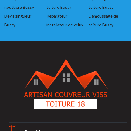
gouttière Bussy
toiture Bussy
toiture Bussy
Devis zingueur
Réparateur
Démoussage de
Bussy
installateur de velux
toiture Bussy