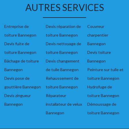
AUTRES SERVICES
Entreprise de
Devis réparation de
Couvreur
toiture Bannegon
toiture Bannegon
charpentier
Devis fuite de
Devis nettoyage de
Bannegon
toiture Bannegon
toiture Bannegon
Devis toiture
Bâchage de toiture
Devis changement
Bannegon
Bannegon
de tuile Bannegon
Peinture sur tuile et
Devis pose de
Rehaussement de
toiture Bannegon
gouttière Bannegon
toiture Bannegon
Hydrofuge de
Devis zingueur
Réparateur
toiture Bannegon
Bannegon
installateur de velux
Démoussage de
Bannegon
toiture Bannegon