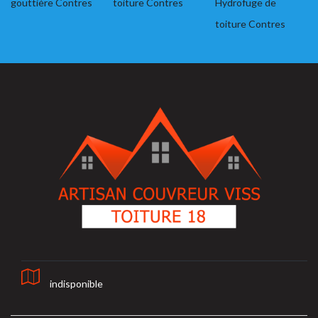
gouttière Contres
toiture Contres
Hydrofuge de
toiture Contres
indisponible