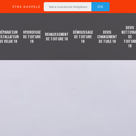
ÊTRE RAPPELÉ
DEVIS
RÉPARATEUR
HYDROFUGE
DÉMOUSSAGE
DEVIS
NETTOYA
REHAUSSEMENT
NSTALLATEUR
DE TOITURE
DE TOITURE
CHANGEMENT
DE
DE TOITURE 18
DE VELUX 18
18
18
DE TUILE 18
TOITUR
18