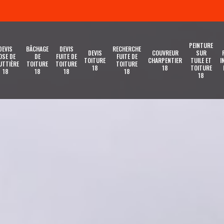
PEINTURE
DEVIS
BÂCHAGE
DEVIS
RECHERCHE
DEVIS
COUVREUR
SUR
OSE DE
DE
FUITE DE
FUITE DE
TOITURE
CHARPENTIER
TUILE ET
I
UTTIÈRE
TOITURE
TOITURE
TOITURE
18
18
TOITURE
18
18
18
18
18