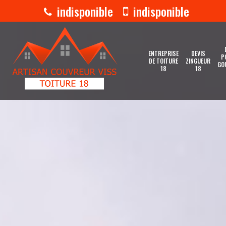
indisponible
indisponible
ENTREPRISE
DEVIS
P
DE TOITURE
ZINGUEUR
GO
18
18