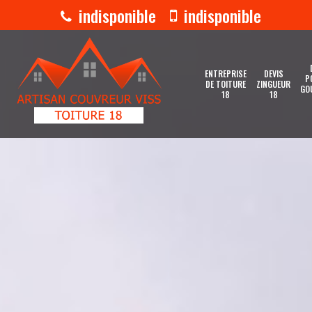
indisponible
indisponible
ENTREPRISE
DEVIS
P
DE TOITURE
ZINGUEUR
GO
18
18