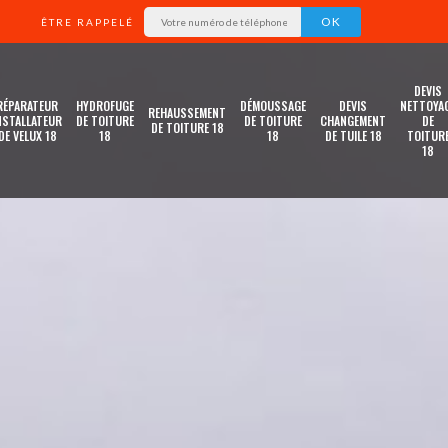
ÊTRE RAPPELÉ
DEVIS
RÉPARATEUR
HYDROFUGE
DÉMOUSSAGE
DEVIS
NETTOYA
REHAUSSEMENT
NSTALLATEUR
DE TOITURE
DE TOITURE
CHANGEMENT
DE
DE TOITURE 18
DE VELUX 18
18
18
DE TUILE 18
TOITUR
18