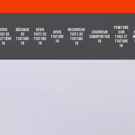
PEINTURE
DEVIS
BÂCHAGE
DEVIS
RECHERCHE
DEVIS
COUVREUR
SUR
OSE DE
DE
FUITE DE
FUITE DE
TOITURE
CHARPENTIER
TUILE ET
I
UTTIÈRE
TOITURE
TOITURE
TOITURE
18
18
TOITURE
18
18
18
18
18