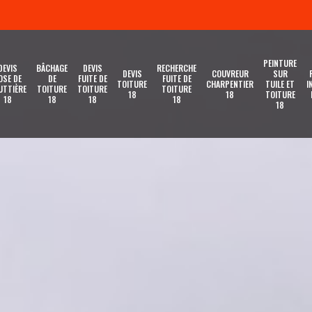
PEINTURE
DEVIS
BÂCHAGE
DEVIS
RECHERCHE
DEVIS
COUVREUR
SUR
OSE DE
DE
FUITE DE
FUITE DE
TOITURE
CHARPENTIER
TUILE ET
I
UTTIÈRE
TOITURE
TOITURE
TOITURE
18
18
TOITURE
18
18
18
18
18