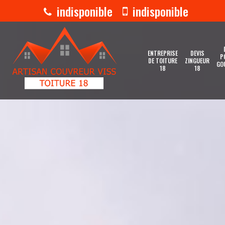
indisponible
indisponible
ENTREPRISE
DEVIS
P
DE TOITURE
ZINGUEUR
GO
18
18