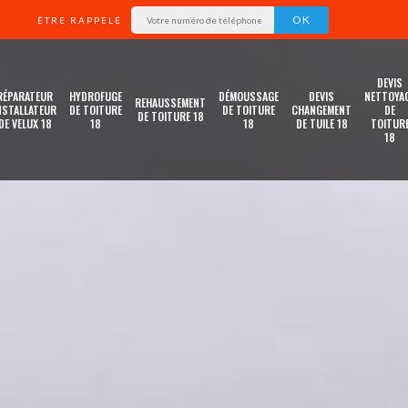
ÊTRE RAPPELÉ
DEVIS
RÉPARATEUR
HYDROFUGE
DÉMOUSSAGE
DEVIS
NETTOYA
REHAUSSEMENT
NSTALLATEUR
DE TOITURE
DE TOITURE
CHANGEMENT
DE
DE TOITURE 18
DE VELUX 18
18
18
DE TUILE 18
TOITUR
18