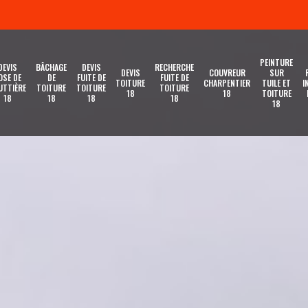
PEINTURE
DEVIS
BÂCHAGE
DEVIS
RECHERCHE
DEVIS
COUVREUR
SUR
OSE DE
DE
FUITE DE
FUITE DE
TOITURE
CHARPENTIER
TUILE ET
I
UTTIÈRE
TOITURE
TOITURE
TOITURE
18
18
TOITURE
18
18
18
18
18