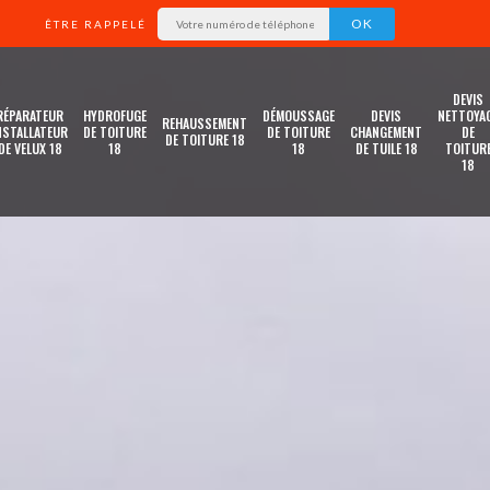
ÊTRE RAPPELÉ
DEVIS
RÉPARATEUR
HYDROFUGE
DÉMOUSSAGE
DEVIS
NETTOYA
REHAUSSEMENT
NSTALLATEUR
DE TOITURE
DE TOITURE
CHANGEMENT
DE
DE TOITURE 18
DE VELUX 18
18
18
DE TUILE 18
TOITUR
18