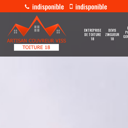
indisponible
indisponible
ENTREPRISE
DEVIS
P
DE TOITURE
ZINGUEUR
GO
18
18