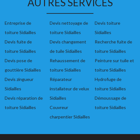
AUTRES SERVICES
Entreprise de
Devis nettoyage de
Devis toiture
toiture Sidiailles
toiture Sidiailles
Sidiailles
Devis fuite de
Devis changement
Recherche fuite de
toiture Sidiailles
de tuile Sidiailles
toiture Sidiailles
Devis pose de
Rehaussement de
Peinture sur tuile et
gouttière Sidiailles
toiture Sidiailles
toiture Sidiailles
Devis zingueur
Réparateur
Hydrofuge de
Sidiailles
installateur de velux
toiture Sidiailles
Devis réparation de
Sidiailles
Démoussage de
toiture Sidiailles
Couvreur
toiture Sidiailles
charpentier Sidiailles