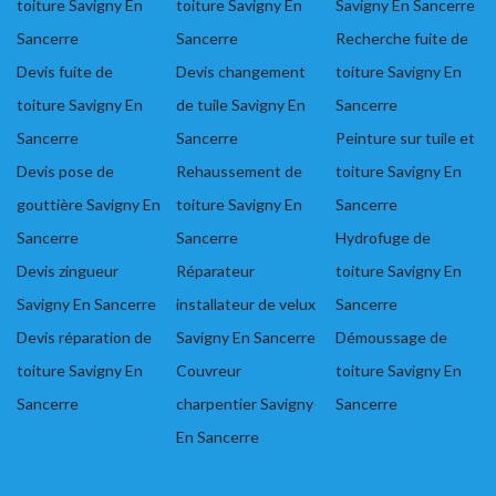
toiture Savigny En
toiture Savigny En
Savigny En Sancerre
Sancerre
Sancerre
Recherche fuite de
Devis fuite de
Devis changement
toiture Savigny En
toiture Savigny En
de tuile Savigny En
Sancerre
Sancerre
Sancerre
Peinture sur tuile et
Devis pose de
Rehaussement de
toiture Savigny En
gouttière Savigny En
toiture Savigny En
Sancerre
Sancerre
Sancerre
Hydrofuge de
Devis zingueur
Réparateur
toiture Savigny En
Savigny En Sancerre
installateur de velux
Sancerre
Devis réparation de
Savigny En Sancerre
Démoussage de
toiture Savigny En
Couvreur
toiture Savigny En
Sancerre
charpentier Savigny
Sancerre
En Sancerre