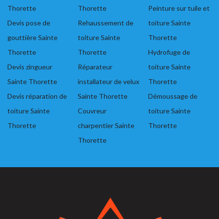
Thorette
Thorette
Peinture sur tuile et
Devis pose de
Rehaussement de
toiture Sainte
gouttière Sainte
toiture Sainte
Thorette
Thorette
Thorette
Hydrofuge de
Devis zingueur
Réparateur
toiture Sainte
Sainte Thorette
installateur de velux
Thorette
Devis réparation de
Sainte Thorette
Démoussage de
toiture Sainte
Couvreur
toiture Sainte
Thorette
charpentier Sainte
Thorette
Thorette