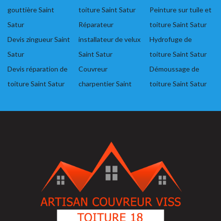
gouttière Saint
toiture Saint Satur
Peinture sur tuile et
Satur
Réparateur
toiture Saint Satur
Devis zingueur Saint
installateur de velux
Hydrofuge de
Satur
Saint Satur
toiture Saint Satur
Devis réparation de
Couvreur
Démoussage de
toiture Saint Satur
charpentier Saint
toiture Saint Satur