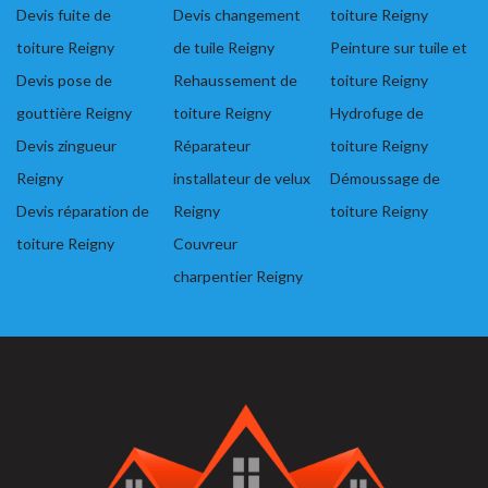
Devis fuite de
Devis changement
toiture Reigny
toiture Reigny
de tuile Reigny
Peinture sur tuile et
Devis pose de
Rehaussement de
toiture Reigny
gouttière Reigny
toiture Reigny
Hydrofuge de
Devis zingueur
Réparateur
toiture Reigny
Reigny
installateur de velux
Démoussage de
Devis réparation de
Reigny
toiture Reigny
toiture Reigny
Couvreur
charpentier Reigny