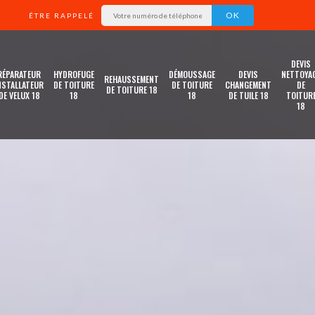
ÊTRE RAPPELÉ
DEVIS
RÉPARATEUR
HYDROFUGE
DÉMOUSSAGE
DEVIS
NETTOYA
REHAUSSEMENT
NSTALLATEUR
DE TOITURE
DE TOITURE
CHANGEMENT
DE
DE TOITURE 18
DE VELUX 18
18
18
DE TUILE 18
TOITUR
18