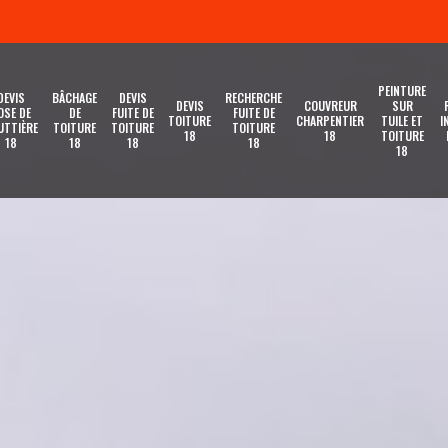
PEINTURE
DEVIS
BÂCHAGE
DEVIS
RECHERCHE
DEVIS
COUVREUR
SUR
OSE DE
DE
FUITE DE
FUITE DE
TOITURE
CHARPENTIER
TUILE ET
I
UTTIÈRE
TOITURE
TOITURE
TOITURE
18
18
TOITURE
18
18
18
18
18