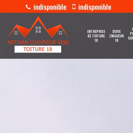
indisponible
indisponible
ENTREPRISE
DEVIS
P
DE TOITURE
ZINGUEUR
GO
18
18