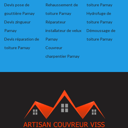
Devis pose de
Rehaussement de
toiture Parnay
gouttière Parnay
toiture Parnay
Hydrofuge de
Devis zingueur
Réparateur
toiture Parnay
Parnay
installateur de velux
Démoussage de
Devis réparation de
Parnay
toiture Parnay
toiture Parnay
Couvreur
charpentier Parnay