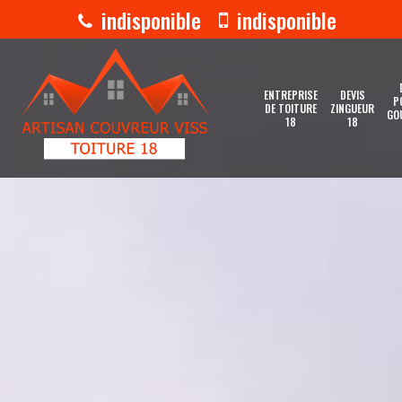
indisponible
indisponible
ENTREPRISE
DEVIS
P
DE TOITURE
ZINGUEUR
GO
18
18