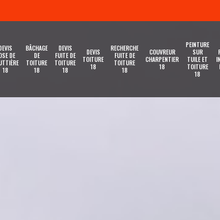
PEINTURE
DEVIS
BÂCHAGE
DEVIS
RECHERCHE
DEVIS
COUVREUR
SUR
OSE DE
DE
FUITE DE
FUITE DE
TOITURE
CHARPENTIER
TUILE ET
I
UTTIÈRE
TOITURE
TOITURE
TOITURE
18
18
TOITURE
18
18
18
18
18