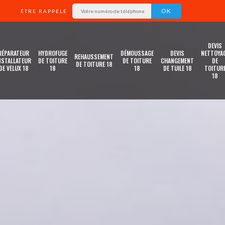
ÊTRE RAPPELÉ
DEVIS
RÉPARATEUR
HYDROFUGE
DÉMOUSSAGE
DEVIS
NETTOYA
REHAUSSEMENT
NSTALLATEUR
DE TOITURE
DE TOITURE
CHANGEMENT
DE
DE TOITURE 18
DE VELUX 18
18
18
DE TUILE 18
TOITUR
18