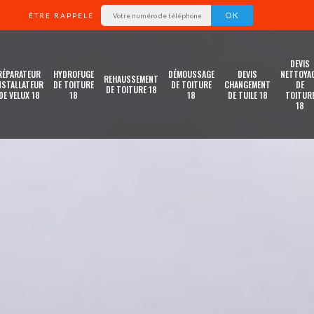
ÊTRE RAPPELÉ
DEVIS
RÉPARATEUR
HYDROFUGE
DÉMOUSSAGE
DEVIS
NETTOYA
REHAUSSEMENT
NSTALLATEUR
DE TOITURE
DE TOITURE
CHANGEMENT
DE
DE TOITURE 18
DE VELUX 18
18
18
DE TUILE 18
TOITUR
18