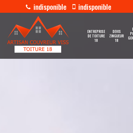
indisponible
indisponible
ENTREPRISE
DEVIS
P
DE TOITURE
ZINGUEUR
GO
18
18