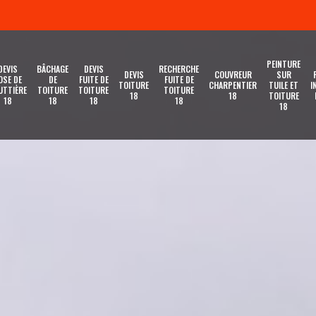
PEINTURE
DEVIS
BÂCHAGE
DEVIS
RECHERCHE
DEVIS
COUVREUR
SUR
OSE DE
DE
FUITE DE
FUITE DE
TOITURE
CHARPENTIER
TUILE ET
I
UTTIÈRE
TOITURE
TOITURE
TOITURE
18
18
TOITURE
18
18
18
18
18