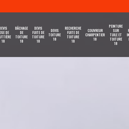
PEINTURE
DEVIS
BÂCHAGE
DEVIS
RECHERCHE
DEVIS
COUVREUR
SUR
OSE DE
DE
FUITE DE
FUITE DE
TOITURE
CHARPENTIER
TUILE ET
I
UTTIÈRE
TOITURE
TOITURE
TOITURE
18
18
TOITURE
18
18
18
18
18