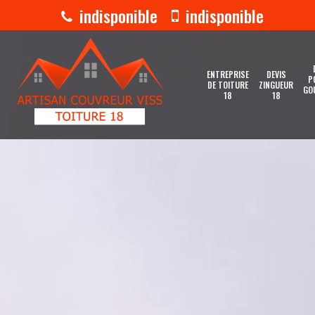
indisponible
indisponible
ENTREPRISE
DEVIS
P
DE TOITURE
ZINGUEUR
GO
18
18