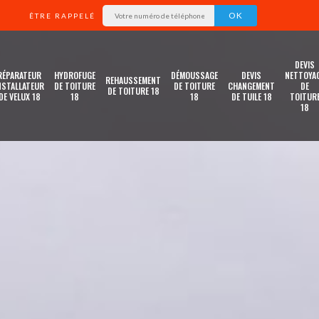
ÊTRE RAPPELÉ
DEVIS
RÉPARATEUR
HYDROFUGE
DÉMOUSSAGE
DEVIS
NETTOYA
REHAUSSEMENT
NSTALLATEUR
DE TOITURE
DE TOITURE
CHANGEMENT
DE
DE TOITURE 18
DE VELUX 18
18
18
DE TUILE 18
TOITUR
18