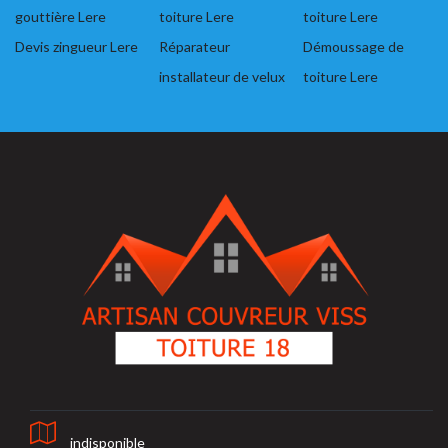
gouttière Lere
toiture Lere
toiture Lere
Devis zingueur Lere
Réparateur
Démoussage de
installateur de velux
toiture Lere
indisponible