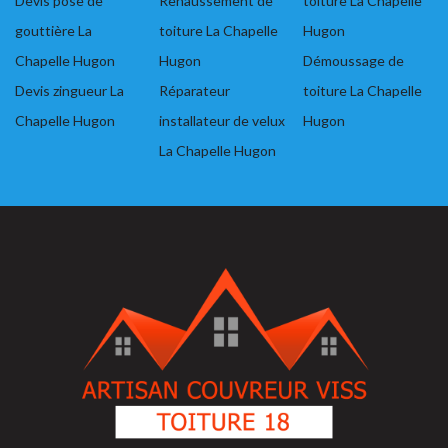
Devis pose de
Rehaussement de
toiture La Chapelle
gouttière La
toiture La Chapelle
Hugon
Chapelle Hugon
Hugon
Démoussage de
Devis zingueur La
Réparateur
toiture La Chapelle
Chapelle Hugon
installateur de velux
Hugon
La Chapelle Hugon