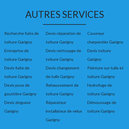
AUTRES SERVICES
Recherche fuite de
Devis réparation de
Couvreur
toiture Garigny
toiture Garigny
charpentier Garigny
Entreprise de
Devis nettoyage de
Devis toiture
toiture Garigny
toiture Garigny
Garigny
Devis fuite de
Devis changement
Peinture sur tuile et
toiture Garigny
de tuile Garigny
toiture Garigny
Devis pose de
Rehaussement de
Hydrofuge de
gouttière Garigny
toiture Garigny
toiture Garigny
Devis zingueur
Réparateur
Démoussage de
Garigny
installateur de velux
toiture Garigny
Garigny