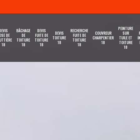
PEINTURE
DEVIS
BÂCHAGE
DEVIS
RECHERCHE
DEVIS
COUVREUR
SUR
OSE DE
DE
FUITE DE
FUITE DE
TOITURE
CHARPENTIER
TUILE ET
I
UTTIÈRE
TOITURE
TOITURE
TOITURE
18
18
TOITURE
18
18
18
18
18