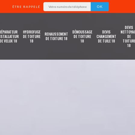
ÊTRE RAPPELÉ
DEVIS
RÉPARATEUR
HYDROFUGE
DÉMOUSSAGE
DEVIS
NETTOYA
REHAUSSEMENT
NSTALLATEUR
DE TOITURE
DE TOITURE
CHANGEMENT
DE
DE TOITURE 18
DE VELUX 18
18
18
DE TUILE 18
TOITUR
18