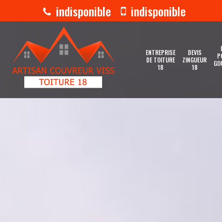
indisponible
indisponible
ENTREPRISE
DEVIS
P
DE TOITURE
ZINGUEUR
GO
18
18