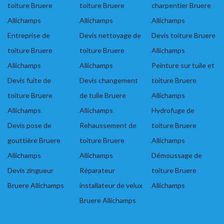
toiture Bruere
toiture Bruere
charpentier Bruere
Allichamps
Allichamps
Allichamps
Entreprise de
Devis nettoyage de
Devis toiture Bruere
toiture Bruere
toiture Bruere
Allichamps
Allichamps
Allichamps
Peinture sur tuile et
Devis fuite de
Devis changement
toiture Bruere
toiture Bruere
de tuile Bruere
Allichamps
Allichamps
Allichamps
Hydrofuge de
Devis pose de
Rehaussement de
toiture Bruere
gouttière Bruere
toiture Bruere
Allichamps
Allichamps
Allichamps
Démoussage de
Devis zingueur
Réparateur
toiture Bruere
Bruere Allichamps
installateur de velux
Allichamps
Bruere Allichamps