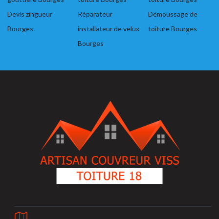
Devis zingueur
Réparateur
Démoussage de
Bourges
installateur de velux
toiture Bourges
Bourges