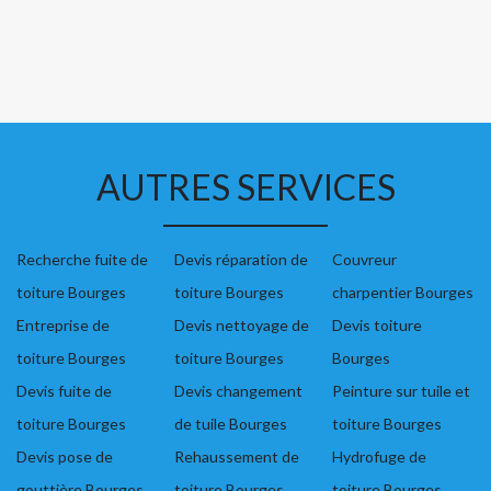
AUTRES SERVICES
Recherche fuite de
Devis réparation de
Couvreur
toiture Bourges
toiture Bourges
charpentier Bourges
Entreprise de
Devis nettoyage de
Devis toiture
toiture Bourges
toiture Bourges
Bourges
Devis fuite de
Devis changement
Peinture sur tuile et
toiture Bourges
de tuile Bourges
toiture Bourges
Devis pose de
Rehaussement de
Hydrofuge de
gouttière Bourges
toiture Bourges
toiture Bourges