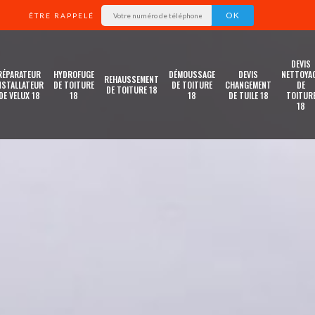
ÊTRE RAPPELÉ
DEVIS
RÉPARATEUR
HYDROFUGE
DÉMOUSSAGE
DEVIS
NETTOYA
REHAUSSEMENT
NSTALLATEUR
DE TOITURE
DE TOITURE
CHANGEMENT
DE
DE TOITURE 18
DE VELUX 18
18
18
DE TUILE 18
TOITUR
18