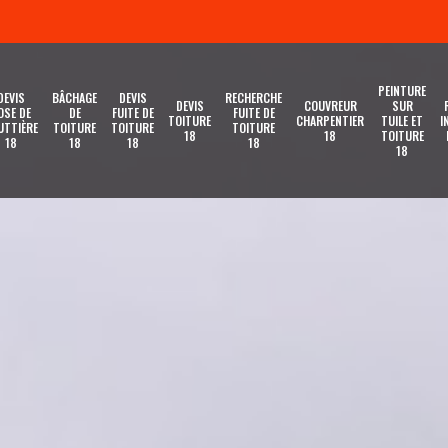
PEINTURE
DEVIS
BÂCHAGE
DEVIS
RECHERCHE
DEVIS
COUVREUR
SUR
OSE DE
DE
FUITE DE
FUITE DE
TOITURE
CHARPENTIER
TUILE ET
I
UTTIÈRE
TOITURE
TOITURE
TOITURE
18
18
TOITURE
18
18
18
18
18