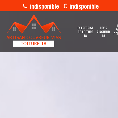
indisponible
indisponible
ENTREPRISE
DEVIS
P
DE TOITURE
ZINGUEUR
GO
18
18