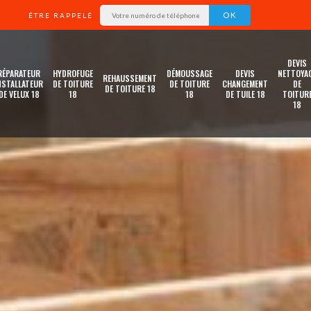
ÊTRE RAPPELÉ
DEVIS
RÉPARATEUR
HYDROFUGE
DÉMOUSSAGE
DEVIS
NETTOYA
REHAUSSEMENT
NSTALLATEUR
DE TOITURE
DE TOITURE
CHANGEMENT
DE
DE TOITURE 18
DE VELUX 18
18
18
DE TUILE 18
TOITUR
18