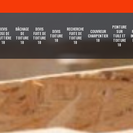
PEINTURE
DEVIS
BÂCHAGE
DEVIS
RECHERCHE
DEVIS
COUVREUR
SUR
OSE DE
DE
FUITE DE
FUITE DE
TOITURE
CHARPENTIER
TUILE ET
I
UTTIÈRE
TOITURE
TOITURE
TOITURE
18
18
TOITURE
18
18
18
18
18