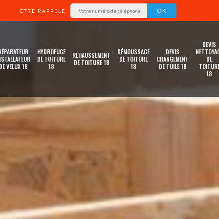
ÊTRE RAPPELÉ
DEVIS
RÉPARATEUR
HYDROFUGE
DÉMOUSSAGE
DEVIS
NETTOYA
REHAUSSEMENT
NSTALLATEUR
DE TOITURE
DE TOITURE
CHANGEMENT
DE
DE TOITURE 18
DE VELUX 18
18
18
DE TUILE 18
TOITUR
18