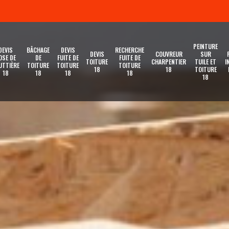
PEINTURE
DEVIS
BÂCHAGE
DEVIS
RECHERCHE
DEVIS
COUVREUR
SUR
OSE DE
DE
FUITE DE
FUITE DE
TOITURE
CHARPENTIER
TUILE ET
I
UTTIÈRE
TOITURE
TOITURE
TOITURE
18
18
TOITURE
18
18
18
18
18