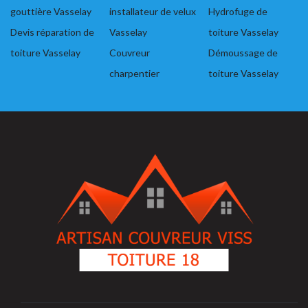
gouttière Vasselay
installateur de velux
Hydrofuge de
Devis réparation de
Vasselay
toiture Vasselay
toiture Vasselay
Couvreur
Démoussage de
charpentier
toiture Vasselay