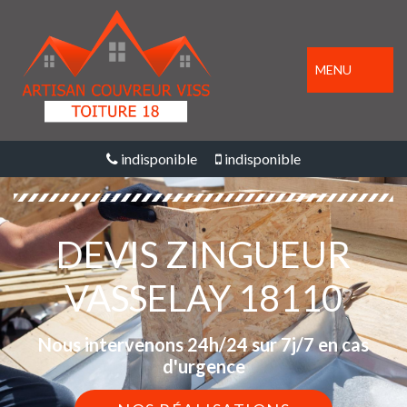
MENU
indisponible
indisponible
DEVIS ZINGUEUR
VASSELAY 18110
Nous intervenons 24h/24 sur 7j/7 en cas
d'urgence