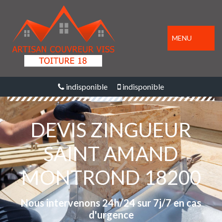
MENU
indisponible
indisponible
DEVIS ZINGUEUR
SAINT AMAND
MONTROND 18200
Nous intervenons 24h/24 sur 7j/7 en cas
d'urgence