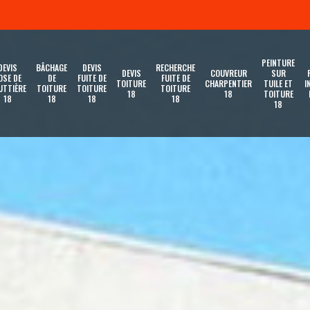
PEINTURE
DEVIS
BÂCHAGE
DEVIS
RECHERCHE
DEVIS
COUVREUR
SUR
OSE DE
DE
FUITE DE
FUITE DE
TOITURE
CHARPENTIER
TUILE ET
I
UTTIÈRE
TOITURE
TOITURE
TOITURE
18
18
TOITURE
18
18
18
18
18