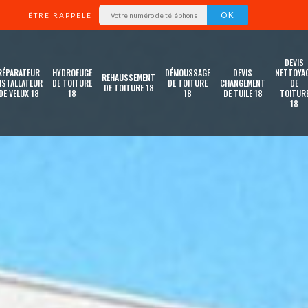
ÊTRE RAPPELÉ
DEVIS
RÉPARATEUR
HYDROFUGE
DÉMOUSSAGE
DEVIS
NETTOYA
REHAUSSEMENT
NSTALLATEUR
DE TOITURE
DE TOITURE
CHANGEMENT
DE
DE TOITURE 18
DE VELUX 18
18
18
DE TUILE 18
TOITUR
18