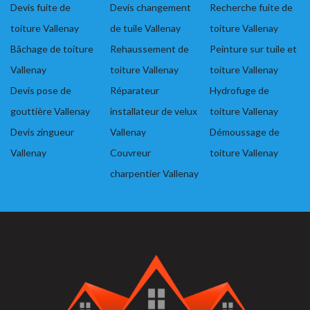
Devis fuite de
Devis changement
Recherche fuite de
toiture Vallenay
de tuile Vallenay
toiture Vallenay
Bâchage de toiture
Rehaussement de
Peinture sur tuile et
Vallenay
toiture Vallenay
toiture Vallenay
Devis pose de
Réparateur
Hydrofuge de
gouttière Vallenay
installateur de velux
toiture Vallenay
Devis zingueur
Vallenay
Démoussage de
Vallenay
Couvreur
toiture Vallenay
charpentier Vallenay