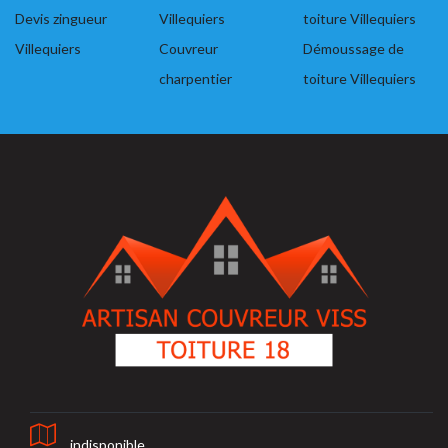
Devis zingueur
Villequiers
toiture Villequiers
Villequiers
Couvreur
Démoussage de
charpentier
toiture Villequiers
indisponible