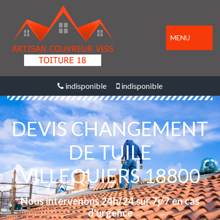
MENU
indisponible
indisponible
DEVIS CHANGEMENT
DE TUILE
VILLEQUIERS 18800
Nous intervenons 24h/24 sur 7j/7 en cas
d'urgence