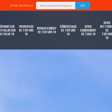
ÊTRE RAPPELÉ
DEVIS
RÉPARATEUR
HYDROFUGE
DÉMOUSSAGE
DEVIS
NETTOYA
REHAUSSEMENT
NSTALLATEUR
DE TOITURE
DE TOITURE
CHANGEMENT
DE
DE TOITURE 18
DE VELUX 18
18
18
DE TUILE 18
TOITUR
18