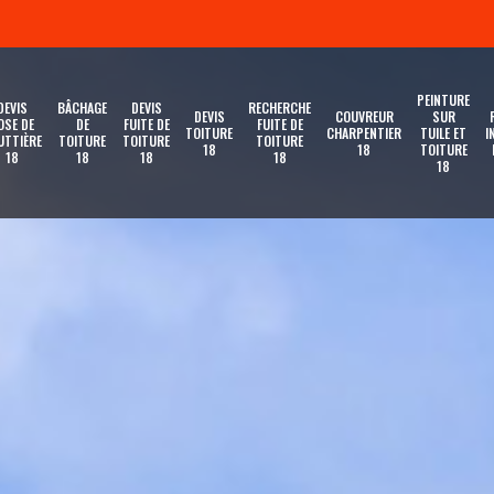
PEINTURE
DEVIS
BÂCHAGE
DEVIS
RECHERCHE
DEVIS
COUVREUR
SUR
OSE DE
DE
FUITE DE
FUITE DE
TOITURE
CHARPENTIER
TUILE ET
I
UTTIÈRE
TOITURE
TOITURE
TOITURE
18
18
TOITURE
18
18
18
18
18