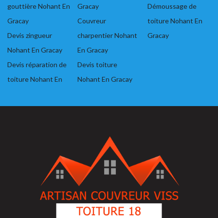
gouttière Nohant En
Gracay
Démoussage de
Gracay
Couvreur
toiture Nohant En
Devis zingueur
charpentier Nohant
Gracay
Nohant En Gracay
En Gracay
Devis réparation de
Devis toiture
toiture Nohant En
Nohant En Gracay