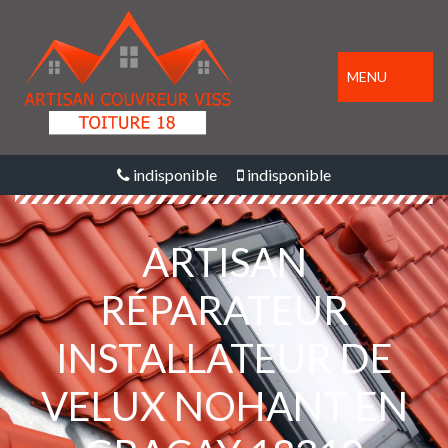
MENU
indisponible
indisponible
ARTISAN
RÉPARATEUR
INSTALLATEUR DE
VELUX NOHANT EN